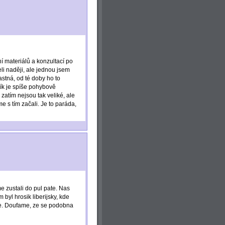
í materiálů a konzultací po
li naději, ale jednou jsem
astná, od té doby ho to
jtík je spíše pohybově
zatím nejsou tak veliké, ale
 s tím začali. Je to paráda,
 zustali do pul pate. Nas
byl hrosik liberijsky, kde
pe. Doufame, ze se podobna