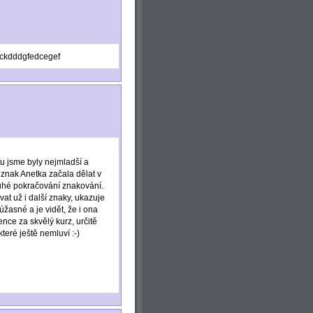
cdckdddgfedcegef
u jsme byly nejmladší a
í znak Anetka začala dělat v
druhé pokračování znakování.
at už i další znaky, ukazuje
úžasné a je vidět, že i ona
nce za skvělý kurz, určitě
teré ještě nemluví :-)