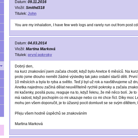
Datum:
09.11.2016
Vložil:
Smithd318
Titulek:
John
You are my inhalation, I have few web logs and rarely run out from post 
Datum:
04.03.2014
Vložil:
Martina Marková
Titulek:
první pokroky
Dobrý den,
na kurz znakování jsem začala chodit, když bylo Anetce 6 měsíců. Na kurz
proto jsme dlouho neměli žádné výsledky tak jako ostatní starší děti. Prvn
10 měsících a byla to ryba a světlo. Teď jí byl už rok a navštěvujeme už 
Anetka najednou začíná dělat neuvěřitelně rychlé pokroky a začala znakov
mi kačenky, posílá pusu, reaguje na to, když řeknu, že mě něco bolí. Je to 
má radost, když pochopím co mi ukazuje nebo co mi chce říct. Díky moc Le
mohu jen všem doporučit, je to úžasný pocit domluvit se se svým dítětem, k
Přeju všem hodně úspěchů se znakováním
Martina Marková