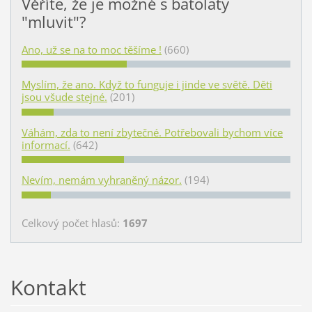
Věříte, že je možné s batolaty
"mluvit"?
Ano, už se na to moc těšíme !
(660)
Myslím, že ano. Když to funguje i jinde ve světě. Děti
jsou všude stejné.
(201)
Váhám, zda to není zbytečné. Potřebovali bychom více
informací.
(642)
Nevím, nemám vyhraněný názor.
(194)
Celkový počet hlasů:
1697
Kontakt