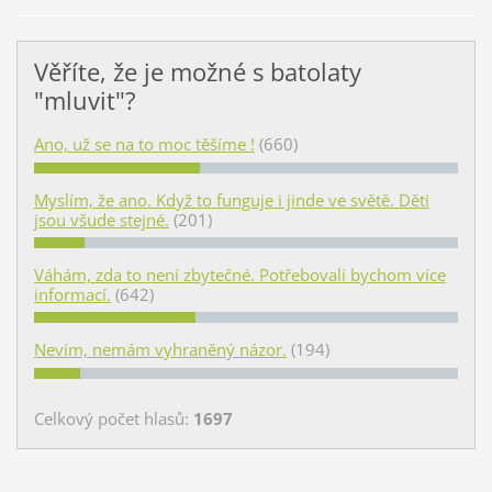
Věříte, že je možné s batolaty
"mluvit"?
Ano, už se na to moc těšíme !
(660)
Myslím, že ano. Když to funguje i jinde ve světě. Děti
jsou všude stejné.
(201)
Váhám, zda to není zbytečné. Potřebovali bychom více
informací.
(642)
Nevím, nemám vyhraněný názor.
(194)
Celkový počet hlasů:
1697