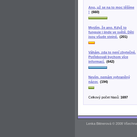
Ano, už se na to moc těšíme
!
(660)
Myslím, že ano. Když to
funguje i jinde ve světě. Děti
jsou všude stejné.
(201)
Váhám, zda to není zbytečné.
Potřebovali bychom více
informací.
(642)
Nevím, nemám vyhraněný
názor.
(194)
Celkový počet hlasů:
1697
Lenka Bittnerová © 2008 Všechna