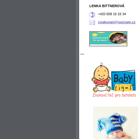
LENKA BITTNEROVÁ
+420 608 16 16 34
znakovan
i@seznam
.cz