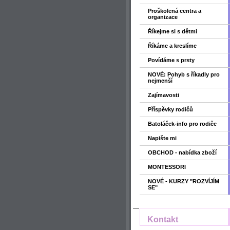
Proškolená centra a
organizace
Říkejme si s dětmi
Říkáme a kreslíme
Povídáme s prsty
NOVÉ: Pohyb s říkadly pro
nejmenší
Zajímavosti
Příspěvky rodičů
Batoláček-info pro rodiče
Napište mi
OBCHOD - nabídka zboží
MONTESSORI
NOVÉ - KURZY "ROZVÍJÍM
SE"
Kontakt