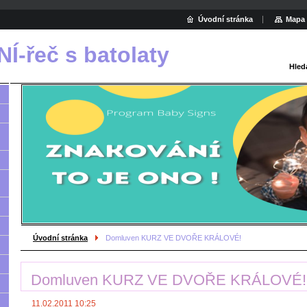
Úvodní stránka
Mapa 
-řeč s batolaty
Hled
Úvodní stránka
Domluven KURZ VE DVOŘE KRÁLOVÉ!
Domluven KURZ VE DVOŘE KRÁLOVÉ!
11.02.2011 10:25