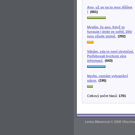
Ano, už se na to moc těšíme
!
(661)
Myslím, že ano. Když to
funguje i jinde ve světě. Děti
jsou všude stejné.
(202)
Váhám, zda to není zbytečné.
Potřebovali bychom více
informací.
(643)
Nevím, nemám vyhraněný
názor.
(195)
Celkový počet hlasů:
1701
Lenka Bittnerová © 2008 Všechna