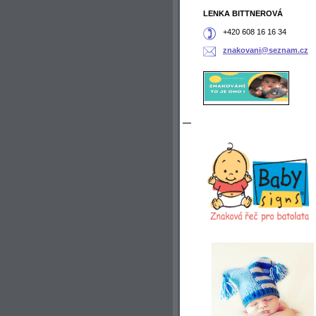
LENKA BITTNEROVÁ
+420 608 16 16 34
znakovan
i@seznam
.cz