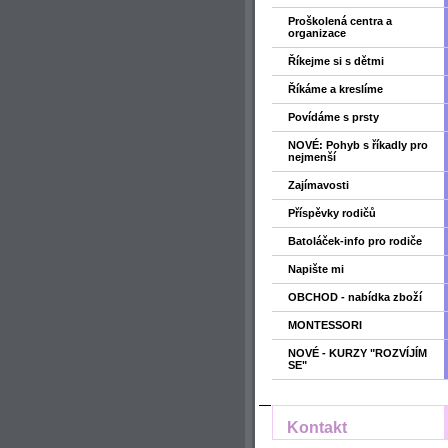
Proškolená centra a
organizace
Říkejme si s dětmi
Říkáme a kreslíme
Povídáme s prsty
NOVÉ: Pohyb s říkadly pro
nejmenší
Zajímavosti
Příspěvky rodičů
Batoláček-info pro rodiče
Napište mi
OBCHOD - nabídka zboží
MONTESSORI
NOVÉ - KURZY "ROZVÍJÍM
SE"
Kontakt