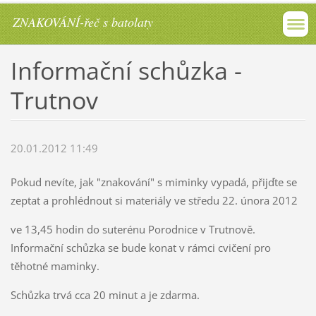
ZNAKOVÁNÍ-řeč s batolaty
Informační schůzka -
Trutnov
20.01.2012 11:49
Pokud nevíte, jak "znakování" s miminky vypadá, přijďte se
zeptat a prohlédnout si materiály ve středu 22. února 2012
ve 13,45 hodin do suterénu Porodnice v Trutnově.
Informační schůzka se bude konat v rámci cvičení pro
těhotné maminky.
Schůzka trvá cca 20 minut a je zdarma.