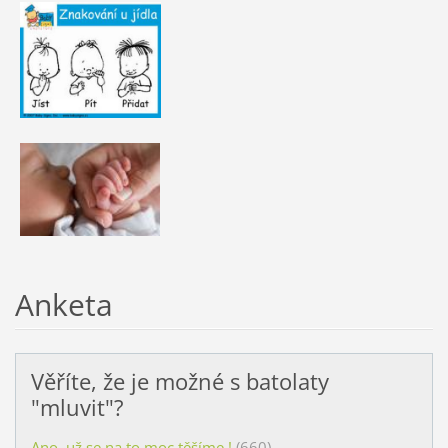
Anketa
Věříte, že je možné s batolaty
"mluvit"?
Ano, už se na to moc těšíme !
(660)