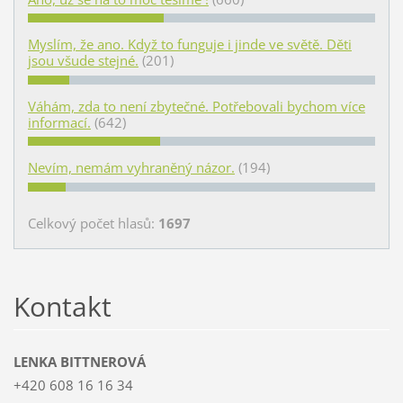
Myslím, že ano. Když to funguje i jinde ve světě. Děti
jsou všude stejné.
(201)
Váhám, zda to není zbytečné. Potřebovali bychom více
informací.
(642)
Nevím, nemám vyhraněný názor.
(194)
Celkový počet hlasů:
1697
Kontakt
LENKA BITTNEROVÁ
+420 608 16 16 34