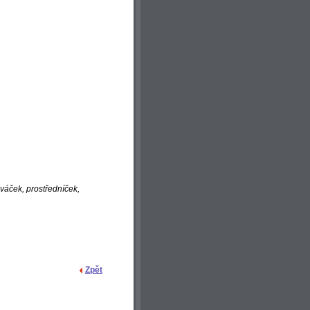
ováček, prostředníček,
Zpět