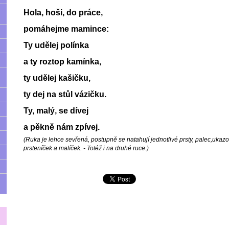
Hola, hoši, do práce,
pomáhejme mamince:
Ty udělej polínka
a ty roztop kamínka,
ty udělej kašičku,
ty dej na stůl vázičku.
Ty, malý, se dívej
a pěkně nám zpívej.
(Ruka je lehce sevřená, postupně se natahují jednotlivé prsty, palec,ukaz
prsteníček a malíček. - Totéž i na druhé ruce.)