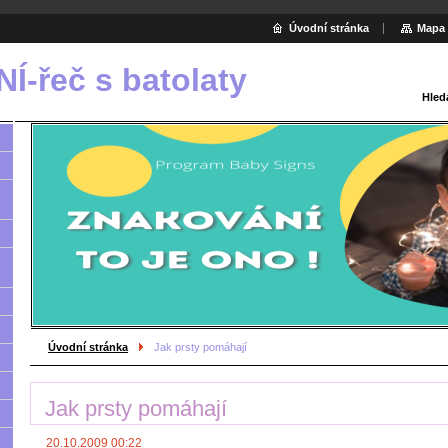
Úvodní stránka
Mapa 
-řeč s batolaty
Hled
Úvodní stránka
Jak prsty pomáhají
Jak prsty pomáhají
20.10.2009 00:22