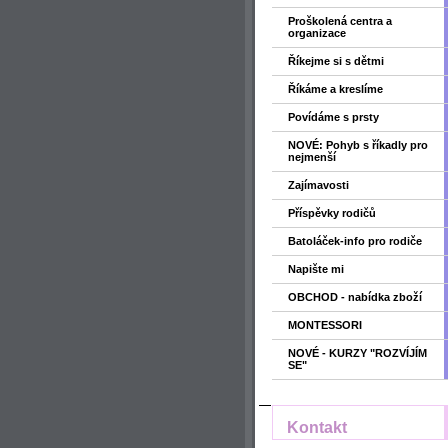
Proškolená centra a
organizace
Říkejme si s dětmi
Říkáme a kreslíme
Povídáme s prsty
NOVÉ: Pohyb s říkadly pro
nejmenší
Zajímavosti
Příspěvky rodičů
Batoláček-info pro rodiče
Napište mi
OBCHOD - nabídka zboží
MONTESSORI
NOVÉ - KURZY "ROZVÍJÍM
SE"
Kontakt