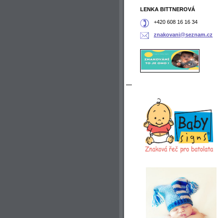
LENKA BITTNEROVÁ
+420 608 16 16 34
znakovan
i@seznam
.cz