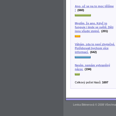
Ano, už se na to moc těšíme
!
(660)
Myslím, že ano. Když to
funguje i jinde ve světě. Děti
jsou všude stejné.
(201)
Váhám, zda to není zbytečné.
Potřebovali bychom více
informací.
(642)
Nevím, nemám vyhraněný
názor.
(194)
Celkový počet hlasů:
1697
Lenka Bittnerová © 2008 Všechna