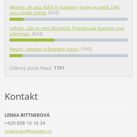
Myslím, že ano. Když to funguje i jinde ve světě. Děti
jsou všude stejné.
(202)
Váhám, zda to není zbytečné. Potřebovali bychom více
informací.
(643)
Nevím, nemám vyhraněný názor.
(195)
Celkový počet hlasů:
1701
Kontakt
LENKA BITTNEROVÁ
+420 608 16 16 34
znakovan
i@seznam
.cz