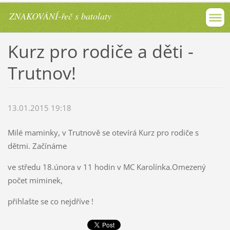
ZNAKOVÁNÍ-řeč s batolaty
Kurz pro rodiče a děti -
Trutnov!
13.01.2015 19:18
Milé maminky, v Trutnově se otevírá Kurz pro rodiče s
dětmi. Začínáme
ve středu 18.února v 11 hodin v MC Karolínka.Omezený
počet miminek,
přihlašte se co nejdříve !