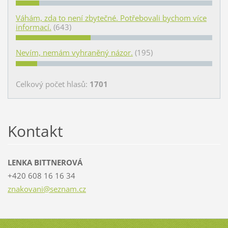
Váhám, zda to není zbytečné. Potřebovali bychom více
informací.
(643)
Nevím, nemám vyhraněný názor.
(195)
Celkový počet hlasů:
1701
Kontakt
LENKA BITTNEROVÁ
+420 608 16 16 34
znakovan
i@seznam
.cz