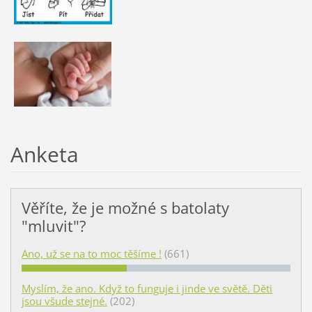
Anketa
Věříte, že je možné s batolaty
"mluvit"?
Ano, už se na to moc těšíme !
(661)
Myslím, že ano. Když to funguje i jinde ve světě. Děti
jsou všude stejné.
(202)