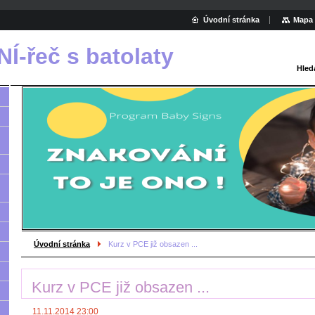
Úvodní stránka
Mapa 
-řeč s batolaty
Hled
Úvodní stránka
Kurz v PCE již obsazen ...
Kurz v PCE již obsazen ...
11.11.2014 23:00