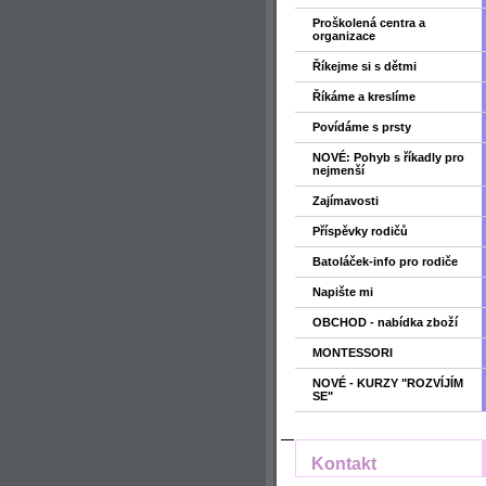
Proškolená centra a
organizace
Říkejme si s dětmi
Říkáme a kreslíme
Povídáme s prsty
NOVÉ: Pohyb s říkadly pro
nejmenší
Zajímavosti
Příspěvky rodičů
Batoláček-info pro rodiče
Napište mi
OBCHOD - nabídka zboží
MONTESSORI
NOVÉ - KURZY "ROZVÍJÍM
SE"
Kontakt