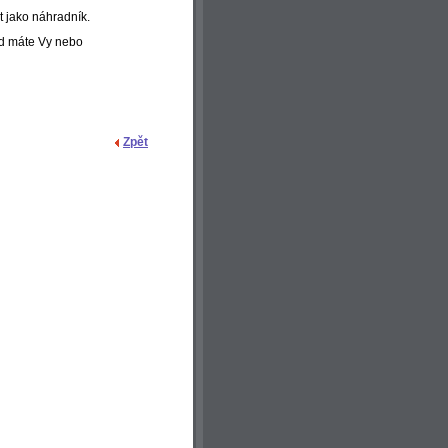
t jako náhradník.
kud máte Vy nebo
Zpět