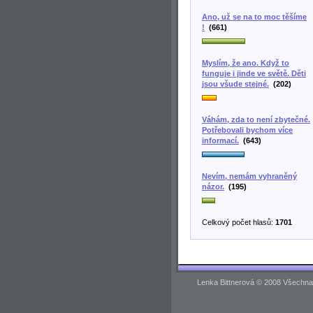
Ano, už se na to moc těšíme
!
(661)
Myslím, že ano. Když to
funguje i jinde ve světě. Děti
jsou všude stejné.
(202)
Váhám, zda to není zbytečné.
Potřebovali bychom více
informací.
(643)
Nevím, nemám vyhraněný
názor.
(195)
Celkový počet hlasů:
1701
Lenka Bittnerová © 2008 Všechna