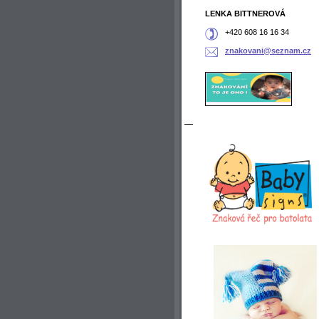
LENKA BITTNEROVÁ
+420 608 16 16 34
znakovan
i@seznam
.cz