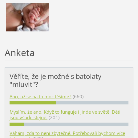
Anketa
Věříte, že je možné s batolaty
"mluvit"?
Ano, už se na to moc těšíme !
(660)
Myslím, že ano. Když to funguje i jinde ve světě. Děti
jsou všude stejné.
(201)
Váhám, zda to není zbytečné. Potřebovali bychom více