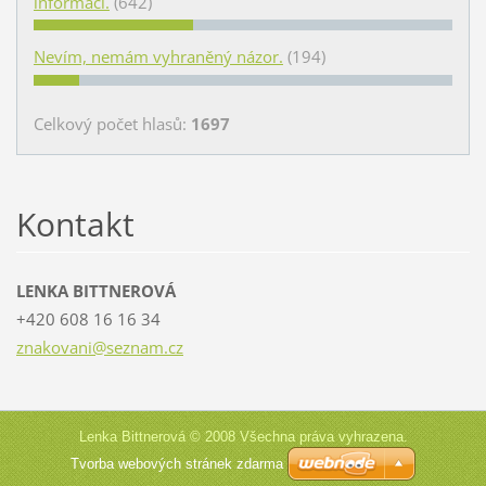
informací.
(642)
Nevím, nemám vyhraněný názor.
(194)
Celkový počet hlasů:
1697
Kontakt
LENKA BITTNEROVÁ
+420 608 16 16 34
znakovan
i@seznam
.cz
Lenka Bittnerová © 2008 Všechna práva vyhrazena.
Tvorba webových stránek zdarma