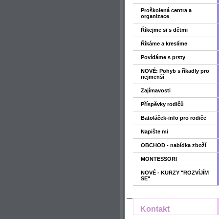
Proškolená centra a
organizace
Říkejme si s dětmi
Říkáme a kreslíme
Povídáme s prsty
NOVÉ: Pohyb s říkadly pro
nejmenší
Zajímavosti
Příspěvky rodičů
Batoláček-info pro rodiče
Napište mi
OBCHOD - nabídka zboží
MONTESSORI
NOVÉ - KURZY "ROZVÍJÍM
SE"
Kontakt