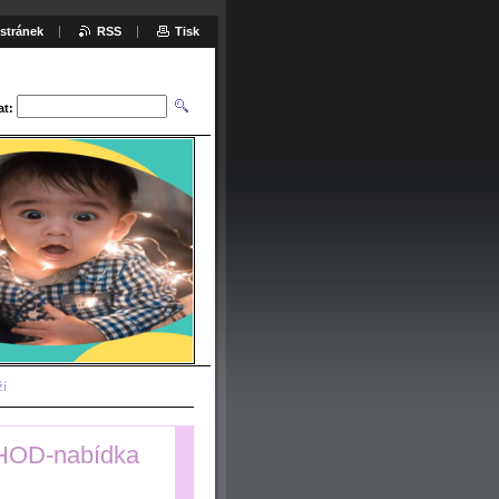
stránek
RSS
Tisk
at:
ží
CHOD-nabídka