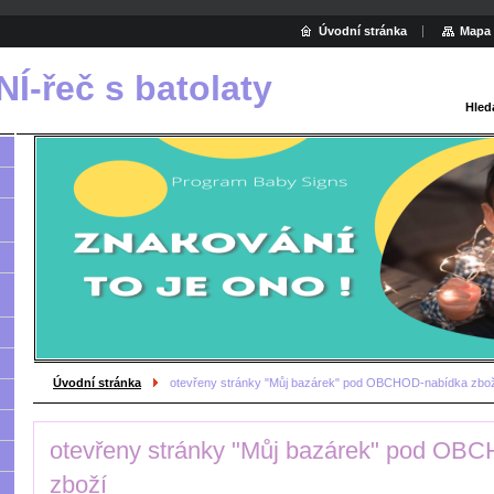
Úvodní stránka
Mapa 
-řeč s batolaty
Hled
Úvodní stránka
otevřeny stránky "Můj bazárek" pod OBCHOD-nabídka zbo
otevřeny stránky "Můj bazárek" pod OB
zboží