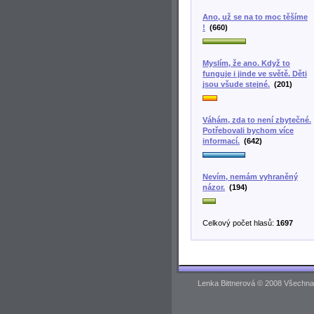
Ano, už se na to moc těšíme
!
(660)
Myslím, že ano. Když to
funguje i jinde ve světě. Děti
jsou všude stejné.
(201)
Váhám, zda to není zbytečné.
Potřebovali bychom více
informací.
(642)
Nevím, nemám vyhraněný
názor.
(194)
Celkový počet hlasů:
1697
Lenka Bittnerová © 2008 Všechna