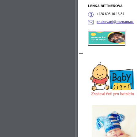
LENKA BITTNEROVÁ
+420 608 16 16 34
znakovan
i@seznam
.cz