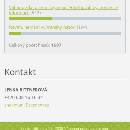
Váhám, zda to není zbytečné. Potřebovali bychom více
informací.
(642)
Nevím, nemám vyhraněný názor.
(194)
Celkový počet hlasů:
1697
Kontakt
LENKA BITTNEROVÁ
+420 608 16 16 34
znakovan
i@seznam
.cz
Lenka Bittnerová © 2008 Všechna práva vyhrazena.