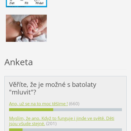
Anketa
Věříte, že je možné s batolaty
"mluvit"?
Ano, už se na to moc těšíme !
(660)
Myslím, že ano. Když to funguje i jinde ve světě. Děti
jsou všude stejné.
(201)