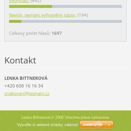
informací.
(642)
Nevím, nemám vyhraněný názor.
(194)
Celkový počet hlasů:
1697
Kontakt
LENKA BITTNEROVÁ
+420 608 16 16 34
znakovan
i@seznam
.cz
Lenka Bittnerová © 2008 Všechna práva vyhrazena.
Vytvořte si webové stránky zdarma!