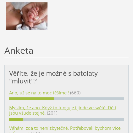
Anketa
Věříte, že je možné s batolaty
"mluvit"?
Ano, už se na to moc těšíme !
(660)
Myslím, že ano. Když to funguje i jinde ve světě. Děti
jsou všude stejné.
(201)
Váhám, zda to není zbytečné. Potřebovali bychom více