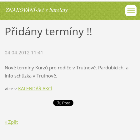
ZNAKOVÁNÍ-řeč s batolaty
Přidány termíny !!
04.04.2012 11:41
Nové termíny Kurzů pro rodiče v Trutnově, Pardubicích, a
Info schůzka v Trutnově.
více v
KALENDÁŘ AKCÍ
« Zpět