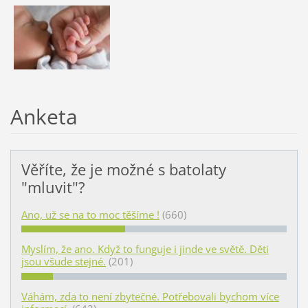
Anketa
Věříte, že je možné s batolaty
"mluvit"?
Ano, už se na to moc těšíme !
(660)
Myslím, že ano. Když to funguje i jinde ve světě. Děti
jsou všude stejné.
(201)
Váhám, zda to není zbytečné. Potřebovali bychom více