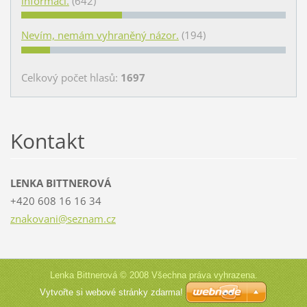
informací.
(642)
Nevím, nemám vyhraněný názor.
(194)
Celkový počet hlasů:
1697
Kontakt
LENKA BITTNEROVÁ
+420 608 16 16 34
znakovan
i@seznam
.cz
Lenka Bittnerová © 2008 Všechna práva vyhrazena.
Vytvořte si webové stránky zdarma!