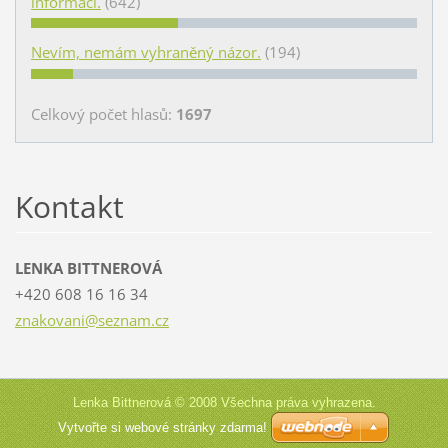
informací.
(642)
Nevím, nemám vyhraněný názor.
(194)
Celkový počet hlasů:
1697
Kontakt
LENKA BITTNEROVÁ
+420 608 16 16 34
znakovan
i@seznam
.cz
Lenka Bittnerová © 2008 Všechna práva vyhrazena.
Vytvořte si webové stránky zdarma!