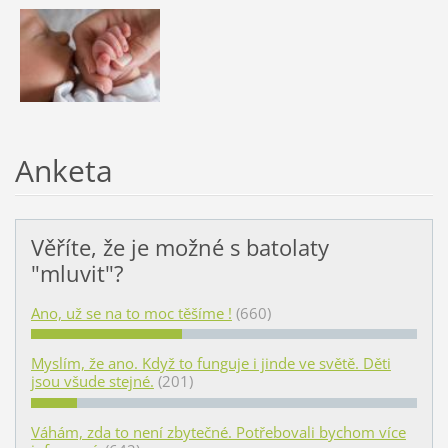
Anketa
Věříte, že je možné s batolaty
"mluvit"?
Ano, už se na to moc těšíme !
(660)
Myslím, že ano. Když to funguje i jinde ve světě. Děti
jsou všude stejné.
(201)
Váhám, zda to není zbytečné. Potřebovali bychom více