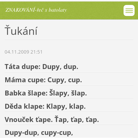
ZNAKOVÁNÍ-řeč s batolaty
Ťukání
04.11.2009 21:51
Táta dupe: Dupy, dup.
Máma cupe: Cupy, cup.
Babka šlape: Šlapy, šlap.
Děda klape: Klapy, klap.
Vnouček ťape. Ťap, ťap, ťap.
Dupy-dup, cupy-cup,