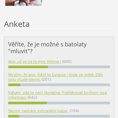
Anketa
Věříte, že je možné s batolaty
"mluvit"?
Ano, už se na to moc těšíme !
(660)
Myslím, že ano. Když to funguje i jinde ve světě. Děti
jsou všude stejné.
(201)
Váhám, zda to není zbytečné. Potřebovali bychom více
informací.
(642)
Nevím, nemám vyhraněný názor.
(194)