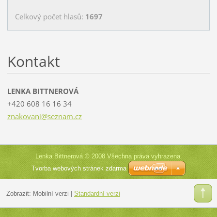
Celkový počet hlasů:
1697
Kontakt
LENKA BITTNEROVÁ
+420 608 16 16 34
znakovan
i@seznam
.cz
Lenka Bittnerová © 2008 Všechna práva vyhrazena.
Tvorba webových stránek zdarma
Zobrazit:
Mobilní verzi
|
Standardní verzi