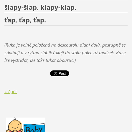
šlapy-šlap, klapy-klap,
ťap, ťap, ťap.
(Ruka je volně položená na desce stolu dlaní dolů, postupně se
zdvihají a v rytmu slabik ťukají do stolu palec až malíček. Ruce
lze vystřídat, lze také ťukat obouruč.)
« Zpět