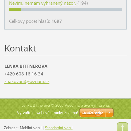
Nevím, nemám vyhraněný názor.
(194)
Celkový počet hlasů:
1697
Kontakt
LENKA BITTNEROVÁ
+420 608 16 16 34
znakovan
i@seznam
.cz
Lenka Bittnerová © 2008 Všechna práva vyhrazena.
Vytvořte si webové stránky zdarma!
Zobrazit:
Mobilní verzi
|
Standardní verzi