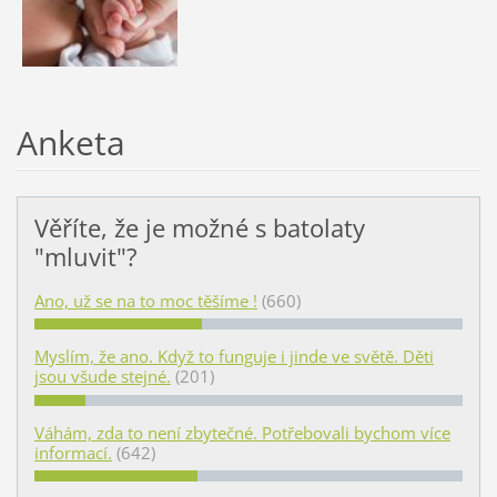
Anketa
Věříte, že je možné s batolaty
"mluvit"?
Ano, už se na to moc těšíme !
(660)
Myslím, že ano. Když to funguje i jinde ve světě. Děti
jsou všude stejné.
(201)
Váhám, zda to není zbytečné. Potřebovali bychom více
informací.
(642)