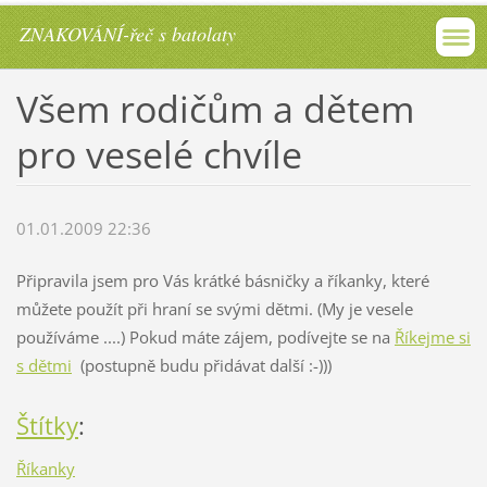
ZNAKOVÁNÍ-řeč s batolaty
Všem rodičům a dětem
pro veselé chvíle
01.01.2009 22:36
Připravila jsem pro Vás krátké básničky a říkanky, které
můžete použít při hraní se svými dětmi. (My je vesele
používáme ....) Pokud máte zájem, podívejte se na
Říkejme si
s dětmi
(postupně budu přidávat další :-)))
Štítky
:
Říkanky