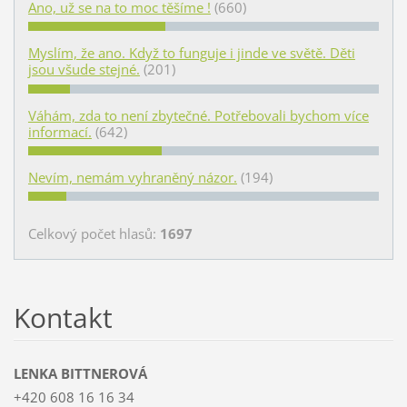
Ano, už se na to moc těšíme !
(660)
Myslím, že ano. Když to funguje i jinde ve světě. Děti
jsou všude stejné.
(201)
Váhám, zda to není zbytečné. Potřebovali bychom více
informací.
(642)
Nevím, nemám vyhraněný názor.
(194)
Celkový počet hlasů:
1697
Kontakt
LENKA BITTNEROVÁ
+420 608 16 16 34