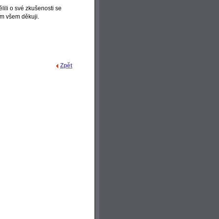
lili o své zkušenosti se
em všem děkuji.
Zpět