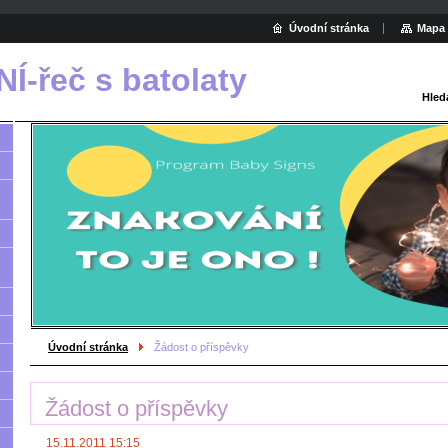
Úvodní stránka
Mapa 
-řeč s batolaty
Hled
Úvodní stránka
Žádost o příspěvky
Žádost o příspěvky
15.11.2011 15:15