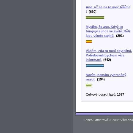
Ano, už se na to moc těšíme
!
(660)
Myslím, že ano. Když to
funguje i jinde ve světě. Děti
jsou všude stejné.
(201)
Váhám, zda to není zbytečné.
Potřebovali bychom více
informací.
(642)
Nevím, nemám vyhraněný
názor.
(194)
Celkový počet hlasů:
1697
Lenka Bittnerová © 2008 Všechna