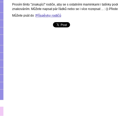
Prosím tímto "znakující" rodiče, aby se s ostatními maminkami i tatínky podě
znakováním. Můžete napsat pár řádků nebo se i více rozepsat ... :-)) Před
Můžete psát do :
Příspěvky rodičů