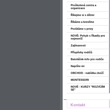
Proškolená centra a
organizace
Říkejme si s dětmi
Říkáme a kreslíme
Povídáme s prsty
NOVÉ: Pohyb s říkadly pro
nejmenší
Zajímavosti
Příspěvky rodičů
Batoláček-info pro rodiče
Napište mi
OBCHOD - nabídka zboží
MONTESSORI
NOVÉ - KURZY "ROZVÍJÍM
SE"
Kontakt