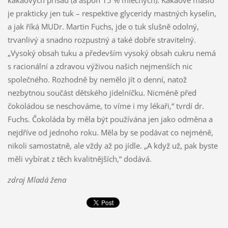
je prakticky jen tuk – respektive glyceridy mastných kyselin,
a jak říká MUDr. Martin Fuchs, jde o tuk slušně odolný,
trvanlivý a snadno rozpustný a také dobře stravitelný.
„Vysoký obsah tuku a především vysoký obsah cukru nemá
s racionální a zdravou výživou našich nejmenších nic
společného. Rozhodně by nemělo jít o denní, natož
nezbytnou součást dětského jídelníčku. Nicméně před
čokoládou se neschováme, to víme i my lékaři,“ tvrdí dr.
Fuchs. Čokoláda by měla být používána jen jako odměna a
nejdříve od jednoho roku. Měla by se podávat co nejméně,
nikoli samostatně, ale vždy až po jídle. „A když už, pak byste
měli vybírat z těch kvalitnějších,“ dodává.
zdroj Mladá žena