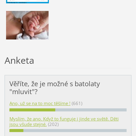
Anketa
Věříte, že je možné s batolaty
"mluvit"?
Ano, už se na to moc těšíme !
(661)
Myslím, že ano. Když to funguje i jinde ve světě. Děti
jsou všude stejné.
(202)