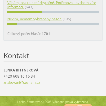
Váhám, zda to není zbytečné. Potřebovali bychom více
informací.
(643)
Nevím, nemám vyhraněný názor.
(195)
Celkový počet hlasů:
1701
Kontakt
LENKA BITTNEROVÁ
+420 608 16 16 34
znakovan
i@seznam
.cz
Lenka Bittnerová © 2008 Všechna práva vyhrazena.