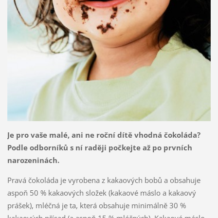
Je pro vaše malé, ani ne roční dítě vhodná čokoláda?
Podle odborníků s ní raději počkejte až po prvních
narozeninách.
Pravá čokoláda je vyrobena z kakaových bobů a obsahuje
aspoň 50 % kakaových složek (kakaové máslo a kakaový
prášek), mléčná je ta, která obsahuje minimálně 30 %
kakaových přísad (a aspoň 15 % mléčných). Kakaové máslo