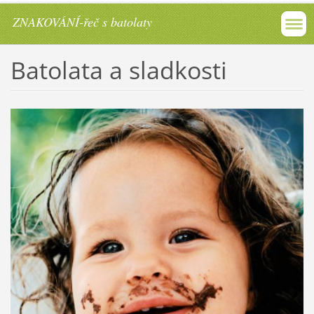
ZNAKOVÁNÍ-řeč s batolaty
Batolata a sladkosti