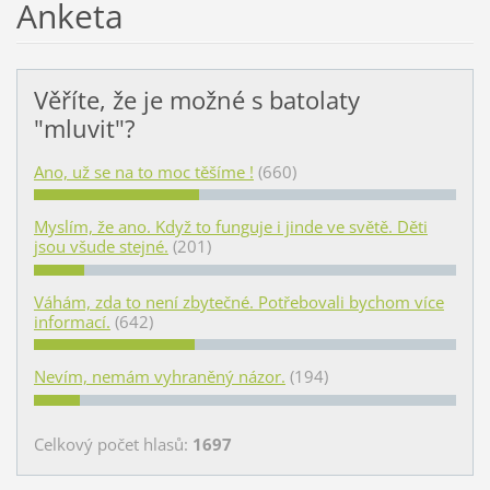
Anketa
Věříte, že je možné s batolaty
"mluvit"?
Ano, už se na to moc těšíme !
(660)
Myslím, že ano. Když to funguje i jinde ve světě. Děti
jsou všude stejné.
(201)
Váhám, zda to není zbytečné. Potřebovali bychom více
informací.
(642)
Nevím, nemám vyhraněný názor.
(194)
Celkový počet hlasů:
1697