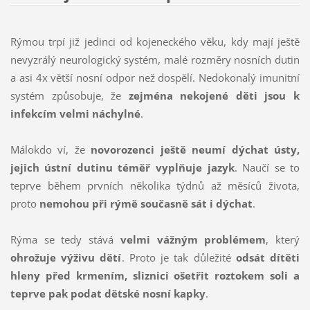
Rýmou trpí již jedinci od kojeneckého věku, kdy mají ještě
nevyzrálý neurologický systém, malé rozměry nosních dutin
a asi 4x větší nosní odpor než dospělí. Nedokonalý imunitní
systém způsobuje, že
zejména nekojené děti jsou k
infekcím velmi náchylné
.
Málokdo ví, že
novorozenci ještě neumí dýchat ústy,
jejich ústní dutinu téměř vyplňuje jazyk
. Naučí se to
teprve během prvních několika týdnů až měsíců života,
proto
nemohou při rýmě současně sát i dýchat
.
Rýma se tedy stává
velmi vážným problémem
, který
ohrožuje výživu dětí
. Proto je tak důležité
odsát dítěti
hleny před krmením, sliznici ošetřit roztokem soli a
teprve pak podat dětské nosní kapky
.