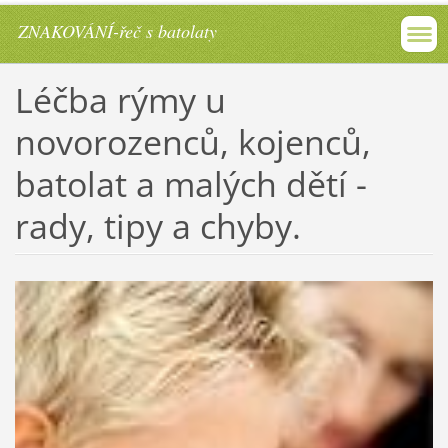
ZNAKOVÁNÍ-řeč s batolaty
Léčba rýmy u
novorozenců, kojenců,
batolat a malých dětí -
rady, tipy a chyby.