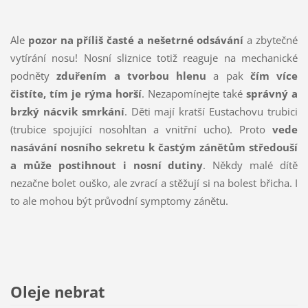
Ale
pozor na příliš časté a nešetrné odsávání
a zbytečné
vytírání nosu! Nosní sliznice totiž reaguje na mechanické
podněty
zduřením a tvorbou hlenu
a pak
čím více
čistíte, tím je rýma horší
. Nezapomínejte také
správný a
brzký nácvik smrkání
. Děti mají kratší Eustachovu trubici
(trubice spojující nosohltan a vnitřní ucho). Proto
vede
nasávání nosního sekretu k častým zánětům středouší
a může postihnout i nosní dutiny
. Někdy malé dítě
nezačne bolet ouško, ale zvrací a stěžují si na bolest břicha. I
to ale mohou být průvodní symptomy zánětu.
Oleje nebrat