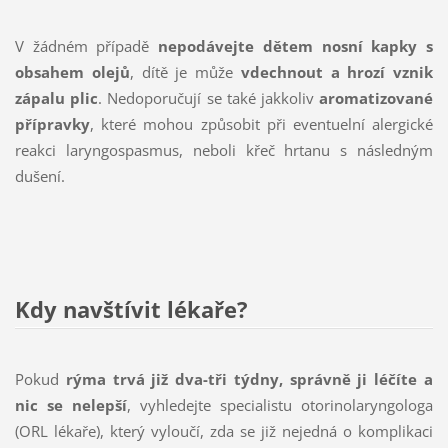
V žádném případě
nepodávejte dětem nosní kapky s
obsahem olejů
, dítě je může
vdechnout a hrozí vznik
zápalu plic
. Nedoporučují se také jakkoliv
aromatizované
přípravky
, které mohou způsobit při eventuelní alergické
reakci laryngospasmus, neboli křeč hrtanu s následným
dušení.
Kdy navštívit lékaře?
Pokud
rýma trvá již dva-tři týdny, správně ji léčíte a
nic se nelepší
, vyhledejte specialistu otorinolaryngologa
(ORL lékaře), který vyloučí, zda se již nejedná o komplikaci