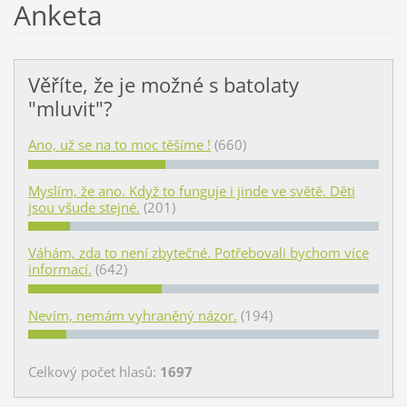
Anketa
Věříte, že je možné s batolaty
"mluvit"?
Ano, už se na to moc těšíme !
(660)
Myslím, že ano. Když to funguje i jinde ve světě. Děti
jsou všude stejné.
(201)
Váhám, zda to není zbytečné. Potřebovali bychom více
informací.
(642)
Nevím, nemám vyhraněný názor.
(194)
Celkový počet hlasů:
1697