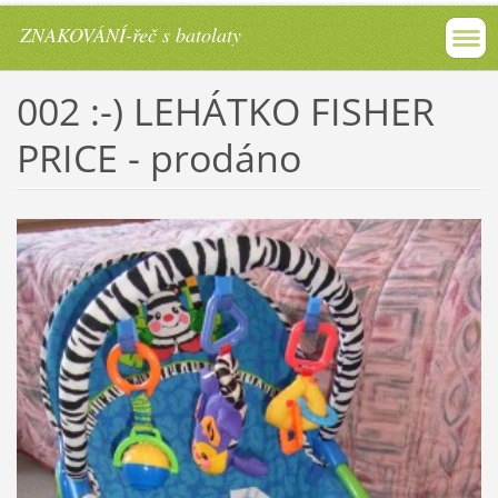
ZNAKOVÁNÍ-řeč s batolaty
002 :-) LEHÁTKO FISHER
PRICE - prodáno