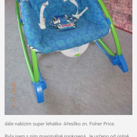
dále nabízím super lehátko -křesílko zn. Fisher Price.
Byla jsem s ním maximálně spokojená. Je určeno od úplně