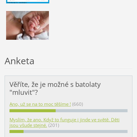
Anketa
Věříte, že je možné s batolaty
"mluvit"?
Ano, už se na to moc těšíme !
(660)
Myslím, že ano. Když to funguje i jinde ve světě. Děti
jsou všude stejné.
(201)