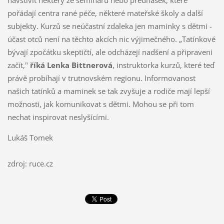
pořádají centra rané péče, některé mateřské školy a další
subjekty. Kurzů se neúčastní zdaleka jen maminky s dětmi -
účast otců není na těchto akcích nic výjimečného. „Tatínkové
bývají zpočátku skeptičtí, ale odcházejí nadšení a připraveni
začít,"
říká Lenka Bittnerová
, instruktorka kurzů, které teď
právě probíhají v trutnovském regionu. Informovanost
našich tatínků a maminek se tak zvyšuje a rodiče mají lepší
možnosti, jak komunikovat s dětmi. Mohou se při tom
nechat inspirovat neslyšícími.
Lukáš Tomek
zdroj: ruce.cz