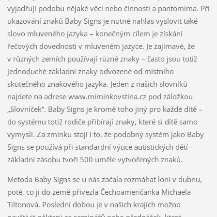
vyjadřují podobu nějaké věci nebo činnosti a pantomima. Při
ukazování znaků Baby Signs je nutné nahlas vyslovit také
slovo mluveného jazyka – konečným cílem je získání
řečových dovedností v mluveném jazyce. Je zajímavé, že
v různých zemích používají různé znaky – často jsou totiž
jednoduché základní znaky odvozené od místního
skutečného znakového jazyka. Jeden z našich slovníků
najdete na adrese www.miminkovstina.cz pod záložkou
„Slovníček“. Baby Signs je kromě toho jiný pro každé dítě –
do systému totiž rodiče přibírají znaky, které si dítě samo
vymyslí. Za zmínku stojí i to, že podobný systém jako Baby
Signs se používá při standardní výuce autistických dětí –
základní zásobu tvoří 500 uměle vytvořených znaků.
Metoda Baby Signs se u nás začala rozmáhat loni v dubnu,
poté, co ji do země přivezla Čechoameričanka Michaela
Tiltonová. Poslední dobou je v našich krajích možno
navštívit některý ze seminářů nebo přednášek, které