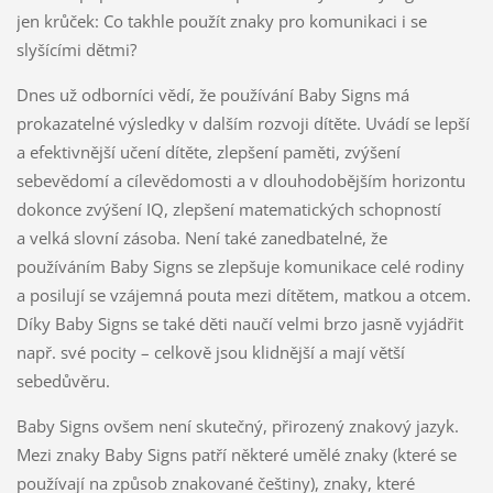
jen krůček: Co takhle použít znaky pro komunikaci i se
slyšícími dětmi?
Dnes už odborníci vědí, že používání Baby Signs má
prokazatelné výsledky v dalším rozvoji dítěte. Uvádí se lepší
a efektivnější učení dítěte, zlepšení paměti, zvýšení
sebevědomí a cílevědomosti a v dlouhodobějším horizontu
dokonce zvýšení IQ, zlepšení matematických schopností
a velká slovní zásoba. Není také zanedbatelné, že
používáním Baby Signs se zlepšuje komunikace celé rodiny
a posilují se vzájemná pouta mezi dítětem, matkou a otcem.
Díky Baby Signs se také děti naučí velmi brzo jasně vyjádřit
např. své pocity – celkově jsou klidnější a mají větší
sebedůvěru.
Baby Signs ovšem není skutečný, přirozený znakový jazyk.
Mezi znaky Baby Signs patří některé umělé znaky (které se
používají na způsob znakované češtiny), znaky, které