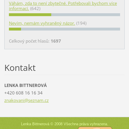
Váhám, zda to není zbytečné. Potřebovali bychom více
informací.
(642)
Nevím, nemám vyhraněný názor.
(194)
Celkový počet hlasů:
1697
Kontakt
LENKA BITTNEROVÁ
+420 608 16 16 34
znakovan
i@seznam
.cz
Lenka Bittnerová © 2008 Všechna práva vyhrazena.