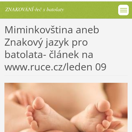
ZNAKOVÁNÍ-řeč s batolaty
Miminkovština aneb
Znakový jazyk pro
batolata- článek na
www.ruce.cz/leden 09