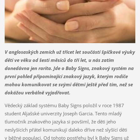
V anglosaských zemích už třicet let součástí špičkové výuky
dětí ve věku od šesti měsíců do tří let, u nás zatím
donedávna jen rarita. Jde o Baby Signs, znakový systém na
první pohled připomínající znakový jazyk, kterým rodiče
mohou komunikovat se svými dětmi ještě před tím, než se
dokážou verbálně vyjadřovat.
Vědecký základ systému Baby Signs položil v roce 1987
student Aljašské univerzity Joseph Garcia. Tento mladý
tlumočník znakového jazyka si povšiml, že děti jeho
neslyšících přátel komunikují daleko dříve než slyšící děti
v běžné populaci. Od tohoto postřehu byl k Baby Signs už