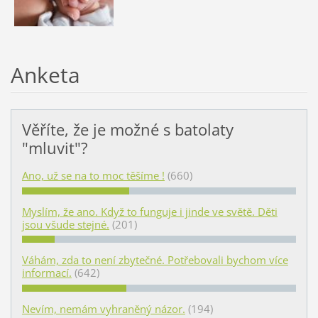
Anketa
Věříte, že je možné s batolaty
"mluvit"?
Ano, už se na to moc těšíme !
(660)
Myslím, že ano. Když to funguje i jinde ve světě. Děti
jsou všude stejné.
(201)
Váhám, zda to není zbytečné. Potřebovali bychom více
informací.
(642)
Nevím, nemám vyhraněný názor.
(194)