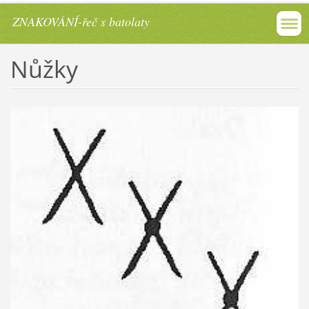
ZNAKOVÁNÍ-řeč s batolaty
Nůžky