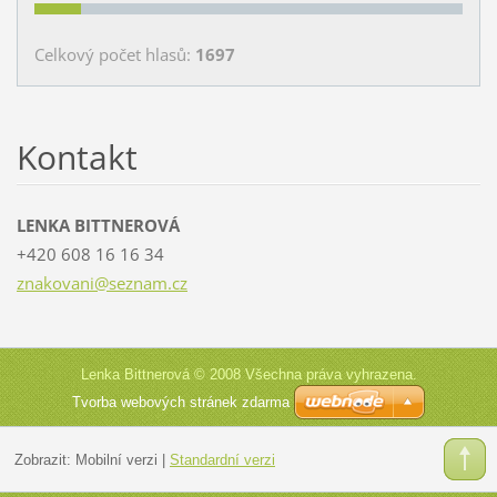
Celkový počet hlasů:
1697
Kontakt
LENKA BITTNEROVÁ
+420 608 16 16 34
znakovan
i@seznam
.cz
Lenka Bittnerová © 2008 Všechna práva vyhrazena.
Tvorba webových stránek zdarma
Zobrazit:
Mobilní verzi
|
Standardní verzi