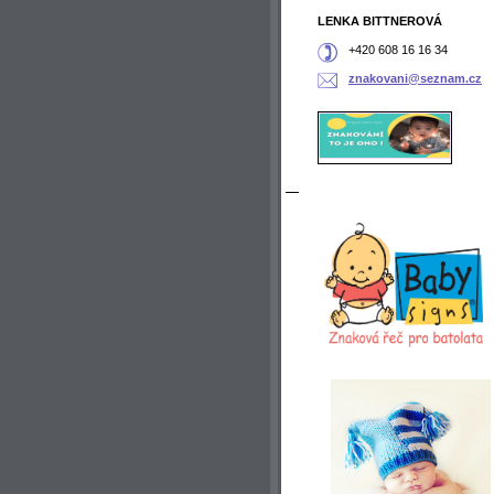
LENKA BITTNEROVÁ
+420 608 16 16 34
znakovan
i@seznam
.cz