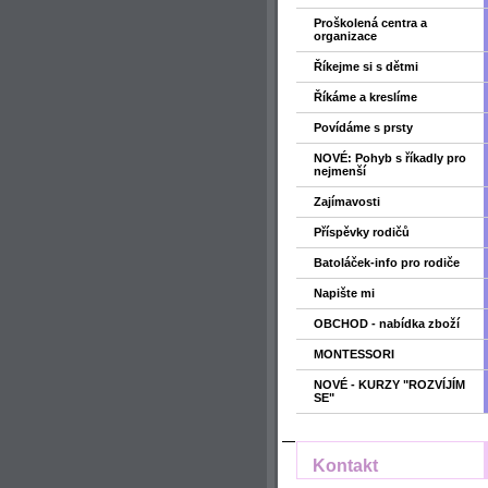
Proškolená centra a
organizace
Říkejme si s dětmi
Říkáme a kreslíme
Povídáme s prsty
NOVÉ: Pohyb s říkadly pro
nejmenší
Zajímavosti
Příspěvky rodičů
Batoláček-info pro rodiče
Napište mi
OBCHOD - nabídka zboží
MONTESSORI
NOVÉ - KURZY "ROZVÍJÍM
SE"
Kontakt