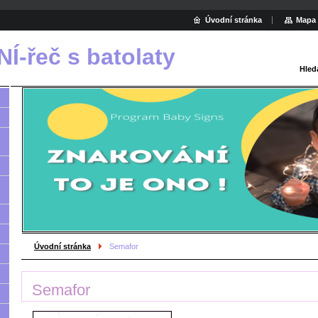
Úvodní stránka
Mapa 
-řeč s batolaty
Hled
Úvodní stránka
Semafor
Semafor