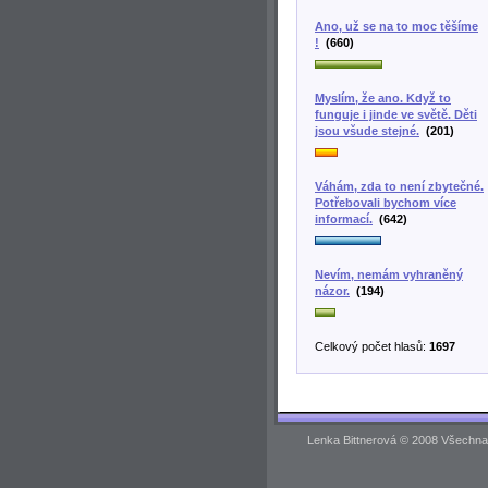
Ano, už se na to moc těšíme
!
(660)
Myslím, že ano. Když to
funguje i jinde ve světě. Děti
jsou všude stejné.
(201)
Váhám, zda to není zbytečné.
Potřebovali bychom více
informací.
(642)
Nevím, nemám vyhraněný
názor.
(194)
Celkový počet hlasů:
1697
Lenka Bittnerová © 2008 Všechna