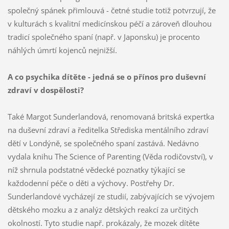
společný spánek přimlouvá - četné studie totiž potvrzují, že
v kulturách s kvalitní medicínskou péčí a zároveň dlouhou
tradicí společného spaní (např. v Japonsku) je procento
náhlých úmrtí kojenců nejnižší.
A co psychika dítěte - jedná se o přínos pro duševní
zdraví v dospělosti?
Také Margot Sunderlandová, renomovaná britská expertka
na duševní zdraví a ředitelka Střediska mentálního zdraví
dětí v Londýně, se společného spaní zastává. Nedávno
vydala knihu The Science of Parenting (Věda rodičovství), v
níž shrnula podstatné vědecké poznatky týkající se
každodenní péče o děti a výchovy. Postřehy Dr.
Sunderlandové vycházejí ze studií, zabývajících se vývojem
dětského mozku a z analýz dětských reakcí za určitých
okolností. Tyto studie např. prokázaly, že mozek dítěte