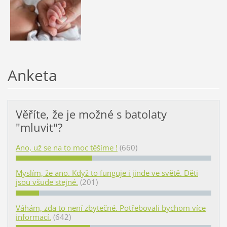
Anketa
Věříte, že je možné s batolaty
"mluvit"?
Ano, už se na to moc těšíme !
(660)
Myslím, že ano. Když to funguje i jinde ve světě. Děti
jsou všude stejné.
(201)
Váhám, zda to není zbytečné. Potřebovali bychom více
informací.
(642)