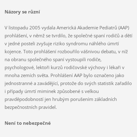
Názory se různí
V listopadu 2005 vydala Americká Akademie Pediatrů (AAP)
prohlášení, v němž se tvrdilo, že společné spaní rodičů a dětí
v jedné posteli zvyšuje riziko syndromu náhlého úmrtí
kojence. Toto prohlášení rozbouřilo vášnivou debatu, v níž
na obranu společného spaní vystoupili rodiče,
psychologové, lektoři kurzů rodičovské výchovy i lékaři v
mnoha zemích světa. Prohlášení AAP bylo označeno jako
jednostranné a zavádějící, protože do svých statistik zařadilo
i případy úmrtí miminek způsobené s velkou
pravděpodobností jen hrubým porušením základních
bezpečnostních pravidel.
Není to nebezpečné