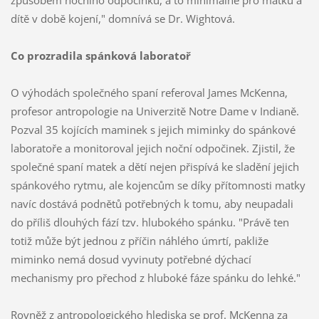
způsobem nočního odpočinku, a to minimálně pro matku a
dítě v době kojení," domnívá se Dr. Wightová.
Co prozradila spánková laboratoř
O výhodách společného spaní referoval James McKenna,
profesor antropologie na Univerzitě Notre Dame v Indianě.
Pozval 35 kojících maminek s jejich miminky do spánkové
laboratoře a monitoroval jejich noční odpočinek. Zjistil, že
společné spaní matek a dětí nejen přispívá ke sladění jejich
spánkového rytmu, ale kojencům se díky přítomnosti matky
navíc dostává podnětů potřebných k tomu, aby neupadali
do příliš dlouhých fází tzv. hlubokého spánku. "Právě ten
totiž může být jednou z příčin náhlého úmrtí, pakliže
miminko nemá dosud vyvinuty potřebné dýchací
mechanismy pro přechod z hluboké fáze spánku do lehké."
Rovněž z antropologického hlediska se prof. McKenna za