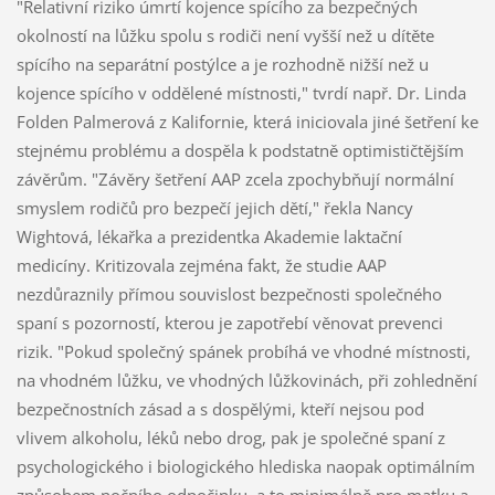
"Relativní riziko úmrtí kojence spícího za bezpečných
okolností na lůžku spolu s rodiči není vyšší než u dítěte
spícího na separátní postýlce a je rozhodně nižší než u
kojence spícího v oddělené místnosti," tvrdí např. Dr. Linda
Folden Palmerová z Kalifornie, která iniciovala jiné šetření ke
stejnému problému a dospěla k podstatně optimističtějším
závěrům. "Závěry šetření AAP zcela zpochybňují normální
smyslem rodičů pro bezpečí jejich dětí," řekla Nancy
Wightová, lékařka a prezidentka Akademie laktační
medicíny. Kritizovala zejména fakt, že studie AAP
nezdůraznily přímou souvislost bezpečnosti společného
spaní s pozorností, kterou je zapotřebí věnovat prevenci
rizik. "Pokud společný spánek probíhá ve vhodné místnosti,
na vhodném lůžku, ve vhodných lůžkovinách, při zohlednění
bezpečnostních zásad a s dospělými, kteří nejsou pod
vlivem alkoholu, léků nebo drog, pak je společné spaní z
psychologického i biologického hlediska naopak optimálním