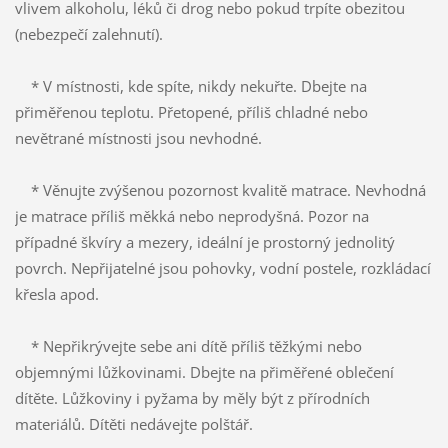
vlivem alkoholu, léků či drog nebo pokud trpíte obezitou
(nebezpečí zalehnutí).
* V místnosti, kde spíte, nikdy nekuřte. Dbejte na
přiměřenou teplotu. Přetopené, příliš chladné nebo
nevětrané místnosti jsou nevhodné.
* Věnujte zvýšenou pozornost kvalitě matrace. Nevhodná
je matrace příliš měkká nebo neprodyšná. Pozor na
případné škvíry a mezery, ideální je prostorný jednolitý
povrch. Nepřijatelné jsou pohovky, vodní postele, rozkládací
křesla apod.
* Nepřikrývejte sebe ani dítě příliš těžkými nebo
objemnými lůžkovinami. Dbejte na přiměřené oblečení
dítěte. Lůžkoviny i pyžama by měly být z přírodních
materiálů. Dítěti nedávejte polštář.