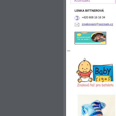
Kontakt
LENKA BITTNEROVÁ
+420 608 16 16 34
znakovan
i@seznam
.cz