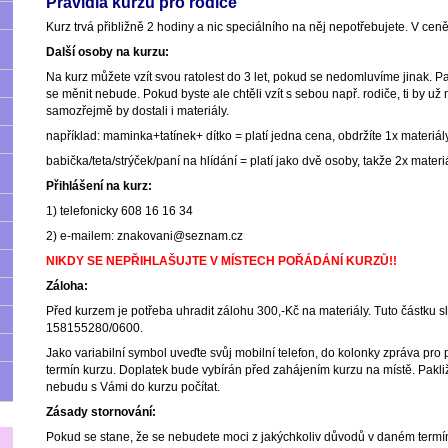
Pravidla kurzu pro rodiče
Kurz trvá přibližně 2 hodiny a nic speciálního na něj nepotřebujete. V ceně
Další osoby na kurzu:
Na kurz můžete vzít svou ratolest do 3 let, pokud se nedomluvíme jinak. Pa
se měnit nebude. Pokud byste ale chtěli vzít s sebou např. rodiče, ti by už 
samozřejmě by dostali i materiály.
například: maminka+tatínek+ dítko = platí jedna cena, obdržíte 1x materiál
babička/teta/strýček/paní na hlídání = platí jako dvě osoby, takže 2x materi
Přihlášení na kurz:
1) telefonicky 608 16 16 34
2) e-mailem: znakovani@seznam.cz
NIKDY SE NEPŘIHLAŠUJTE V MÍSTECH POŘÁDÁNÍ KURZŮ!!
Záloha:
Před kurzem je potřeba uhradit zálohu 300,-Kč na materiály. Tuto částku sl
158155280/0600.
Jako variabilní symbol uveďte svůj mobilní telefon, do kolonky zpráva pro
termín kurzu. Doplatek bude vybírán před zahájením kurzu na místě. Pakli
nebudu s Vámi do kurzu počítat.
Zásady stornování:
Pokud se stane, že se nebudete moci z jakýchkoliv důvodů v daném termín