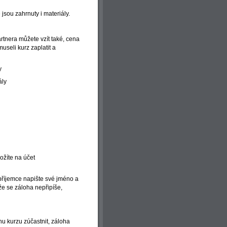
 jsou zahrnuty i materiály.
rtnera můžete vzít také, cena
museli kurz zaplatit a
y
ály
ožíte na účet
 příjemce napište své jméno a
že se záloha nepřipíše,
u kurzu zúčastnit, záloha