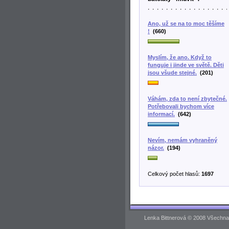
Ano, už se na to moc těšíme
!
(660)
Myslím, že ano. Když to
funguje i jinde ve světě. Děti
jsou všude stejné.
(201)
Váhám, zda to není zbytečné.
Potřebovali bychom více
informací.
(642)
Nevím, nemám vyhraněný
názor.
(194)
Celkový počet hlasů:
1697
Lenka Bittnerová © 2008 Všechna