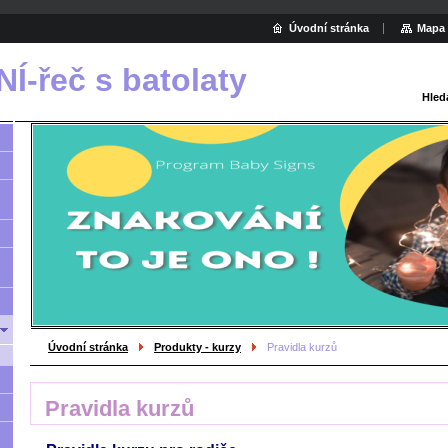
Úvodní stránka
Mapa 
-řeč s batolaty
Hled
Úvodní stránka
Produkty - kurzy
Pravidla kurzů
Pravidla kurzů