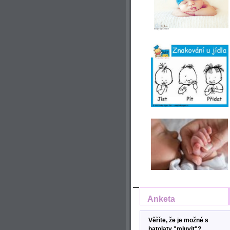
Anketa
Věříte, že je možné s
batolaty "mluvit"?