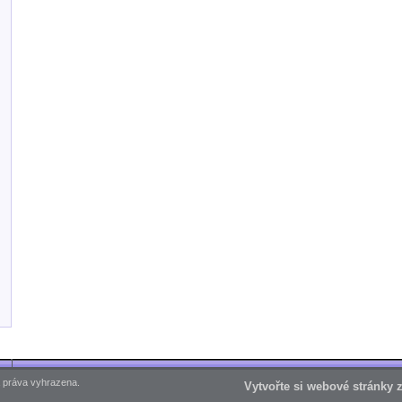
 práva vyhrazena.
Vytvořte si webové stránky 