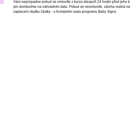
Vám nepropadne pokud se omluvíte z kurzu alespoň 24 hodin před jeho k
jen domluvíme na náhradním datu. Pokud se neomluvíte, záloha vratná ne
zaplacení zbytku částky - o Kompletní sadu programu Baby Signs.