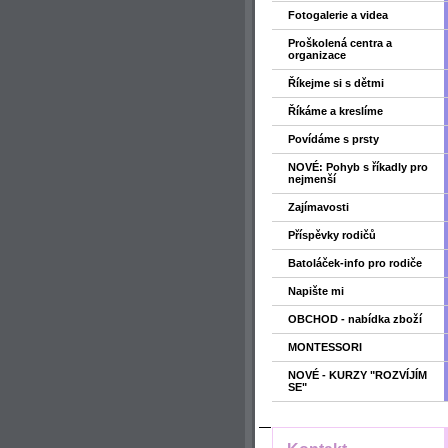
Fotogalerie a videa
Proškolená centra a
organizace
Říkejme si s dětmi
Říkáme a kreslíme
Povídáme s prsty
NOVÉ: Pohyb s říkadly pro
nejmenší
Zajímavosti
Příspěvky rodičů
Batoláček-info pro rodiče
Napište mi
OBCHOD - nabídka zboží
MONTESSORI
NOVÉ - KURZY "ROZVÍJÍM
SE"