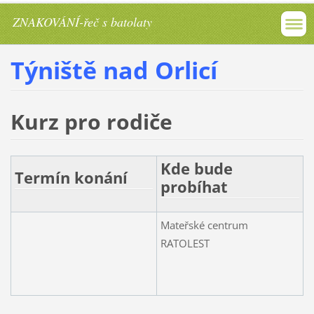
ZNAKOVÁNÍ-řeč s batolaty
Týniště nad Orlicí
Kurz pro rodiče
Kde bude
Termín konání
probíhat
Mateřské centrum
RATOLEST