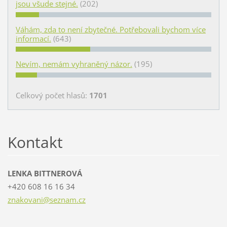
jsou všude stejné.
(202)
Váhám, zda to není zbytečné. Potřebovali bychom více
informací.
(643)
Nevím, nemám vyhraněný názor.
(195)
Celkový počet hlasů:
1701
Kontakt
LENKA BITTNEROVÁ
+420 608 16 16 34
znakovan
i@seznam
.cz