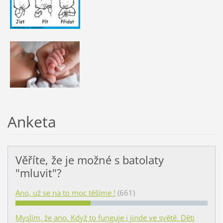
Anketa
Věříte, že je možné s batolaty
"mluvit"?
Ano, už se na to moc těšíme !
(661)
Myslím, že ano. Když to funguje i jinde ve světě. Děti